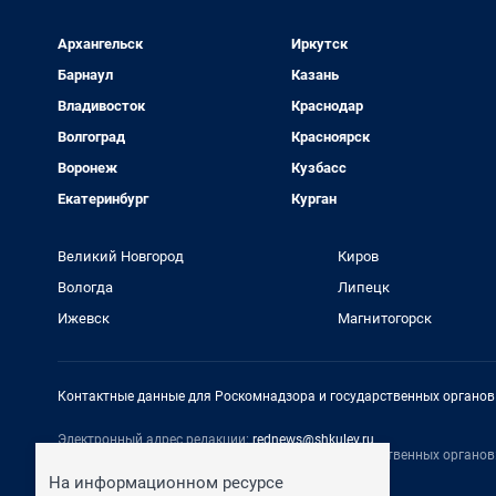
Архангельск
Иркутск
Барнаул
Казань
Владивосток
Краснодар
Волгоград
Красноярск
Воронеж
Кузбасс
Екатеринбург
Курган
Великий Новгород
Киров
Вологда
Липецк
Ижевск
Магнитогорск
Контактные данные для Роскомнадзора и государственных органов
Электронный адрес редакции:
rednews@shkulev.ru
Контактные данные для Роскомнадзора и государственных органов
На информационном ресурсе
Техподдержка:
help@shkulev.ru