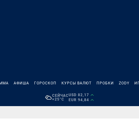
АММА
АФИША
ГОРОСКОП
КУРСЫ ВАЛЮТ
ПРОБКИ
ZODY
И
USD 82,17
СЕЙЧАС
+25°C
EUR 94,84