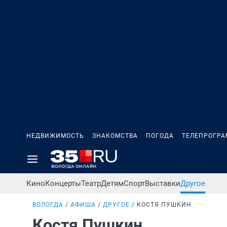
НЕДВИЖИМОСТЬ
ЗНАКОМСТВА
ПОГОДА
ТЕЛЕПРОГР
Кино
Концерты
Театр
Детям
Спорт
Выставки
Другое
ВОЛОГДА
АФИША
ДРУГОЕ
КОСТЯ ПУШКИН
Костя Пушкин