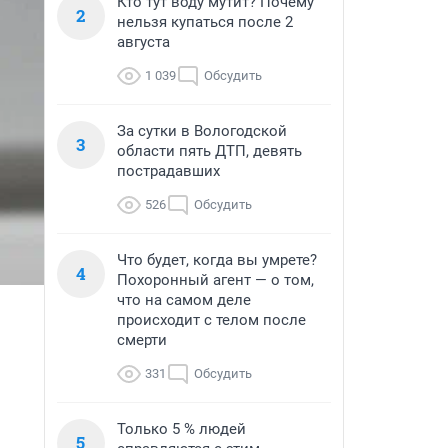
Кто тут воду мутит? Почему
2
нельзя купаться после 2
августа
1 039
Обсудить
За сутки в Вологодской
3
области пять ДТП, девять
пострадавших
526
Обсудить
Что будет, когда вы умрете?
4
Похоронный агент — о том,
что на самом деле
происходит с телом после
смерти
331
Обсудить
Только 5 % людей
5