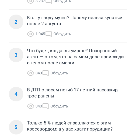
3 237
Обсудить
Кто тут воду мутит? Почему нельзя купаться
2
после 2 августа
1 045
Обсудить
Что будет, когда вы умрете? Похоронный
3
агент — о том, что на самом деле происходит
с телом после смерти
343
Обсудить
В ДТП с лосем погиб 17-летний пассажир,
4
трое ранены
340
Обсудить
Только 5 % людей справляются с этим
5
кроссвордом: а у вас хватит эрудиции?