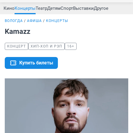
Кино
Концерты
Театр
Детям
Спорт
Выставки
Другое
ВОЛОГДА
АФИША
КОНЦЕРТЫ
Kamazz
КОНЦЕРТ
ХИП-ХОП И РЭП
16+
Купить билеты