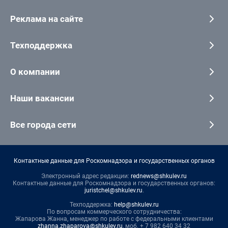
Реклама на сайте
Техподдержка
О компании
Наши вакансии
Все города сети
Контактные данные для Роскомнадзора и государственных органов
Электронный адрес редакции:
rednews@shkulev.ru
Контактные данные для Роскомнадзора и государственных органов:
juristchel@shkulev.ru
.
Техподдержка:
help@shkulev.ru
По вопросам коммерческого сотрудничества:
Жапарова Жанна, менеджер по работе с федеральными клиентами
zhanna.zhaparova@shkulev.ru
, моб. + 7 982 640 34 32