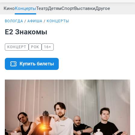
Кино
Концерты
Театр
Детям
Спорт
Выставки
Другое
ВОЛОГДА
АФИША
КОНЦЕРТЫ
Е2 Знакомы
КОНЦЕРТ
РОК
16+
Купить билеты