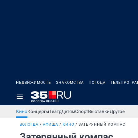
НЕДВИЖИМОСТЬ
ЗНАКОМСТВА
ПОГОДА
ТЕЛЕПРОГР
Кино
Концерты
Театр
Детям
Спорт
Выставки
Другое
ВОЛОГДА
АФИША
КИНО
ЗАТЕРЯННЫЙ КОМПАС
Затерянный компас