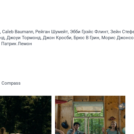
 Caleb Baumann, Рейган Шумейт, Эбби Грэйс Флинт, Зейн Стеф
д, Джоуи Тормонд, Джон Кросби, Брюс В Грин, Морис Джонсо
t, Патрик Лемон
’s Compass