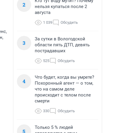
Кто тут воду мутит? Почему
2
нельзя купаться после 2
августа
1 039
Обсудить
енс,
н,
За сутки в Вологодской
3
области пять ДТП, девять
пострадавших
525
Обсудить
Что будет, когда вы умрете?
4
Похоронный агент — о том,
что на самом деле
происходит с телом после
смерти
330
Обсудить
Только 5 % людей
5