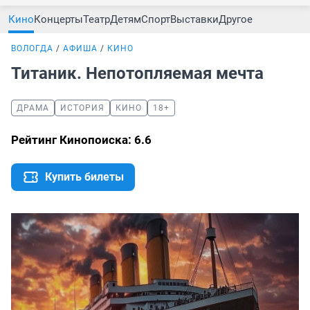
Кино
Концерты
Театр
Детям
Спорт
Выставки
Другое
ВОЛОГДА
АФИША
КИНО
Титаник. Непотопляемая мечта
ДРАМА
ИСТОРИЯ
КИНО
18+
Рейтинг Кинопоиска: 6.6
Купить билеты