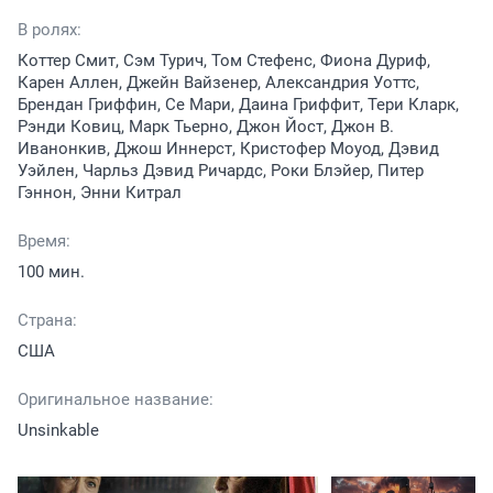
В ролях:
Коттер Смит, Сэм Турич, Том Стефенс, Фиона Дуриф,
Карен Аллен, Джейн Вайзенер, Александрия Уоттс,
Брендан Гриффин, Се Мари, Даина Гриффит, Тери Кларк,
Рэнди Ковиц, Марк Тьерно, Джон Йост, Джон В.
Иванонкив, Джош Иннерст, Кристофер Моуод, Дэвид
Уэйлен, Чарльз Дэвид Ричардс, Роки Блэйер, Питер
Гэннон, Энни Китрал
Время:
100 мин.
Страна:
США
Оригинальное название:
Unsinkable