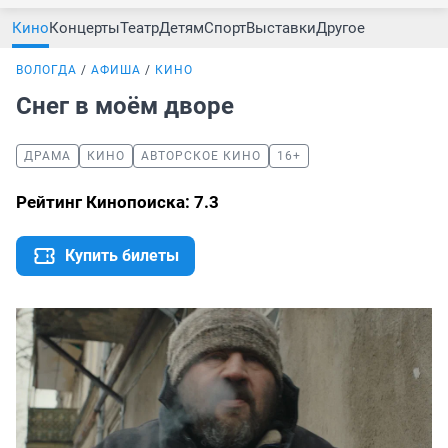
Кино
Концерты
Театр
Детям
Спорт
Выставки
Другое
ВОЛОГДА
АФИША
КИНО
Снег в моём дворе
ДРАМА
КИНО
АВТОРСКОЕ КИНО
16+
Рейтинг Кинопоиска: 7.3
Купить билеты