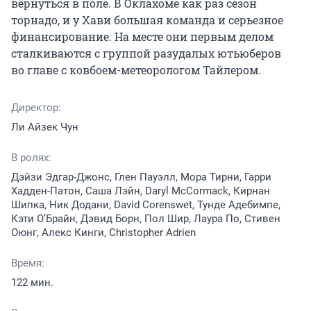
вернуться в поле. В Оклахоме как раз сезон 
торнадо, и у Хави большая команда и серьезное 
финансирование. На месте они первым делом 
сталкиваются с группой разудалых ютьюберов 
во главе с ковбоем-метеорологом Тайлером.
Директор:
Ли Айзек Чун
В ролях:
Дэйзи Эдгар-Джонс, Глен Пауэлл, Мора Тирни, Гарри
Хадден-Патон, Саша Лэйн, Daryl McCormack, Кирнан
Шипка, Ник Додани, David Corenswet, Тунде Адебимпе,
Кэти О’Брайн, Дэвид Борн, Пол Шир, Лаура По, Стивен
Оюнг, Алекс Кинги, Christopher Adrien
Время:
122 мин.