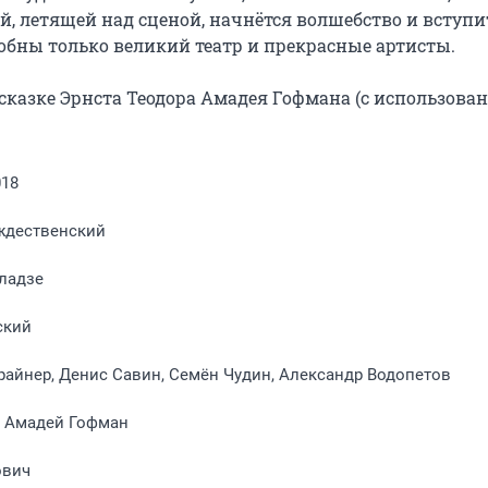
 летящей над сценой, начнётся волшебство и вступит
обны только великий театр и прекрасные артисты.

казке Эрнста Теодора Амадея Гофмана (с использован
018
ждественский
ладзе
ский
айнер, Денис Савин, Семён Чудин, Александр Водопетов
р Амадей Гофман
ович