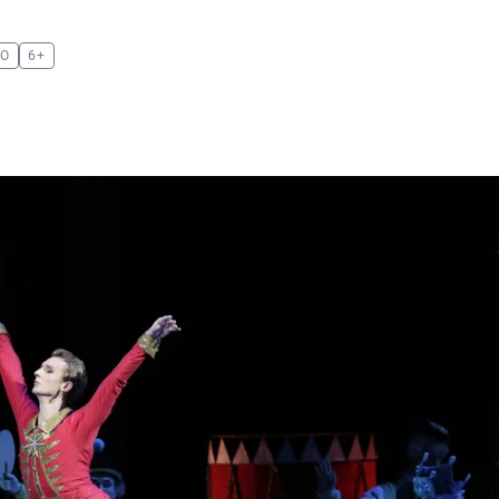
НО
6+