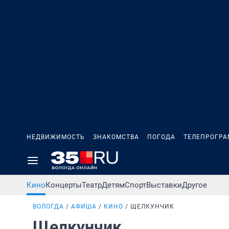
НЕДВИЖИМОСТЬ
ЗНАКОМСТВА
ПОГОДА
ТЕЛЕПРОГР
Кино
Концерты
Театр
Детям
Спорт
Выставки
Другое
ВОЛОГДА
АФИША
КИНО
ЩЕЛКУНЧИК
Щелкунчик