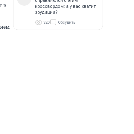
справляются с этим
 в 
кроссвордом: а у вас хватит
эрудиции?
320
Обсудить
ием 