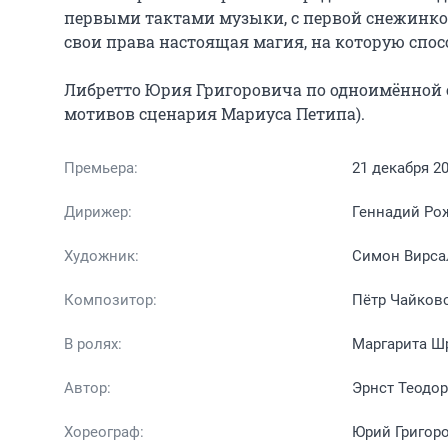
первыми тактами музыки, с первой снежинкой,
свои права настоящая магия, на которую спос
Либретто Юрия Григоровича по одноимённой с
мотивов сценария Мариуса Петипа).
Премьера:
21 декабря 2
Дирижер:
Геннадий Ро
Художник:
Симон Вирса
Композитор:
Пётр Чайков
В ролях:
Маргарита Шр
Автор:
Эрнст Теодо
Хореограф:
Юрий Григор