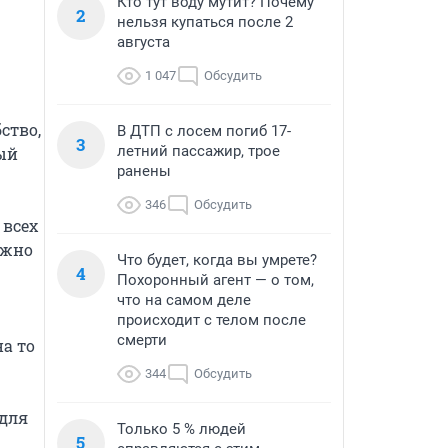
Кто тут воду мутит? Почему
2
нельзя купаться после 2
августа
1 047
Обсудить
тво, 
В ДТП с лосем погиб 17-
3
летний пассажир, трое
ый 
ранены
346
Обсудить
всех 
жно 
Что будет, когда вы умрете?
4
Похоронный агент — о том,
что на самом деле
происходит с телом после
смерти
а то 
344
Обсудить
для 
Только 5 % людей
5