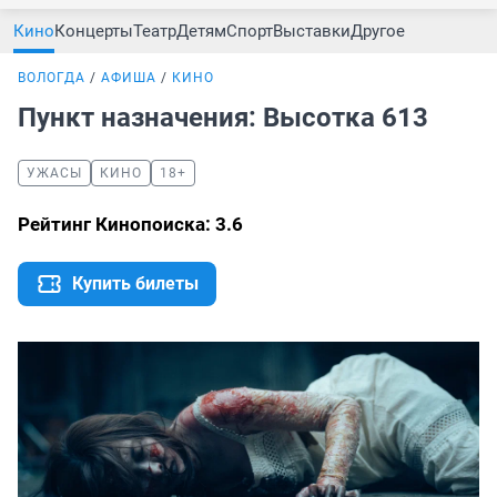
Кино
Концерты
Театр
Детям
Спорт
Выставки
Другое
ВОЛОГДА
АФИША
КИНО
Пункт назначения: Высотка 613
УЖАСЫ
КИНО
18+
Рейтинг Кинопоиска: 3.6
Купить билеты