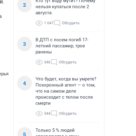
Кто тут воду мутит? Почему
. 
2
нельзя купаться после 2
августа
 
1 047
Обсудить
В ДТП с лосем погиб 17-
3
летний пассажир, трое
ранены
346
Обсудить
ерья
Что будет, когда вы умрете?
4
Похоронный агент — о том,
что на самом деле
происходит с телом после
смерти
344
Обсудить
Только 5 % людей
5