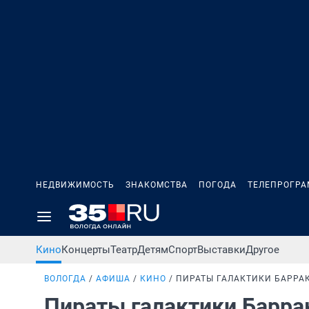
НЕДВИЖИМОСТЬ
ЗНАКОМСТВА
ПОГОДА
ТЕЛЕПРОГР
Кино
Концерты
Театр
Детям
Спорт
Выставки
Другое
ВОЛОГДА
АФИША
КИНО
ПИРАТЫ ГАЛАКТИКИ БАРРА
Пираты галактики Барр