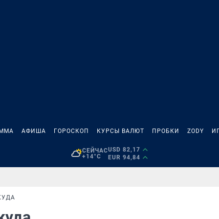
АММА
АФИША
ГОРОСКОП
КУРСЫ ВАЛЮТ
ПРОБКИ
ZODY
И
USD 82,17
СЕЙЧАС
+14°C
EUR 94,84
КУДА
акуда