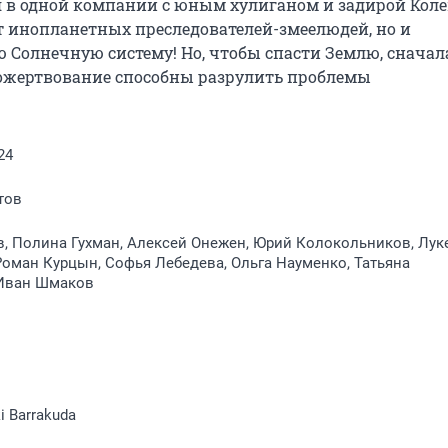
 в одной компании с юным хулиганом и задирой Колей
от инопланетных преследователей-змеелюдей, но и 
 Солнечную систему! Но, чтобы спасти Землю, сначала
пожертвование способны разрулить проблемы 
24
тов
, Полина Гухман, Алексей Онежен, Юрий Колокольников, Лук
оман Курцын, Софья Лебедева, Ольга Науменко, Татьяна
 Иван Шмаков
ki Barrakuda