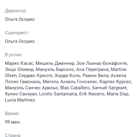
Директор:
Ольга Осорио
Сценарист:
Ольга Осорио
В ролях:
Марио Касас, Мишель Дженнер, Зои Льенас-Бонафонте,
Энцо Оливер, Мануэль Барсело, Ана Перегрина, Martina
Olsen, Серджо Креспо, Хорди Коль, Рамон Вила, Анхела
Лопес Гамональ, Мигель Анхель Гонсалес, Карлес Крусес,
Мануэль Санчес Арильо, Blas Caballero, Samuel Sargeant,
Хулио Санхуан, Loreto Santamaria, Erik Navarro, María Díaz,
Lucía Martínez
Время:
99 мин.
Страна: