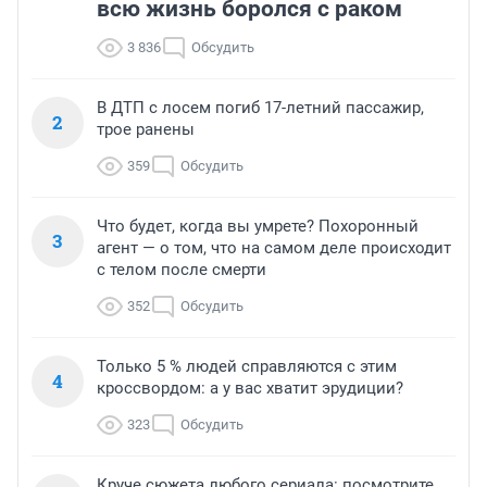
всю жизнь боролся с раком
3 836
Обсудить
В ДТП с лосем погиб 17-летний пассажир,
2
трое ранены
359
Обсудить
Что будет, когда вы умрете? Похоронный
3
агент — о том, что на самом деле происходит
с телом после смерти
352
Обсудить
Только 5 % людей справляются с этим
4
кроссвордом: а у вас хватит эрудиции?
323
Обсудить
Круче сюжета любого сериала: посмотрите,