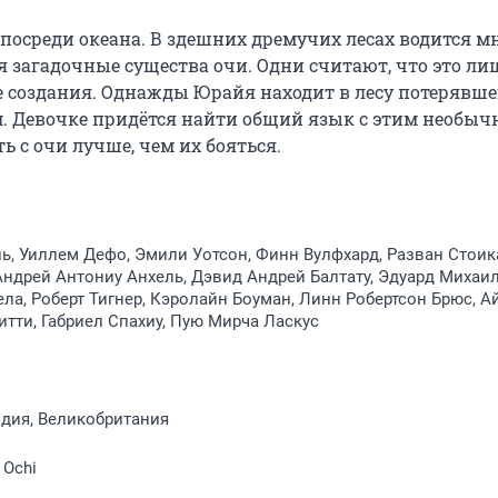
посреди океана. В здешних дремучих лесах водится мн
 загадочные существа очи. Одни считают, что это лиш
ые создания. Однажды Юрайя находит в лесу потерявшег
. Девочке придётся найти общий язык с этим необыч
ь с очи лучше, чем их бояться.
ь, Уиллем Дефо, Эмили Уотсон, Финн Вулфхард, Разван Стоик
Андрей Антониу Анхель, Дэвид Андрей Балтату, Эдуард Михаил
ела, Роберт Тигнер, Кэролайн Боуман, Линн Робертсон Брюс, А
итти, Габриел Спахиу, Пую Мирча Ласкус
дия, Великобритания
 Ochi