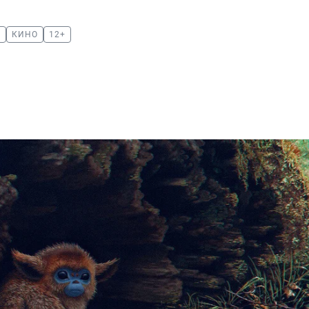
М
КИНО
12+