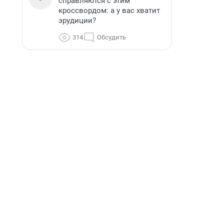
справляются с этим
кроссвордом: а у вас хватит
эрудиции?
314
Обсудить