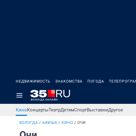
НЕДВИЖИМОСТЬ
ЗНАКОМСТВА
ПОГОДА
ТЕЛЕПРОГР
Кино
Концерты
Театр
Детям
Спорт
Выставки
Другое
ВОЛОГДА
АФИША
КИНО
ОЧИ
Очи