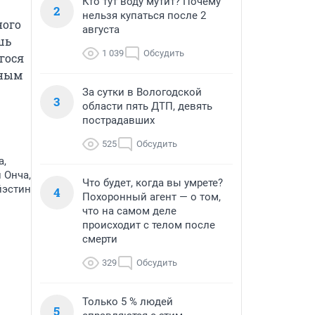
Кто тут воду мутит? Почему
2
нельзя купаться после 2
ого 
августа
ь 
1 039
Обсудить
ося 
ным 
За сутки в Вологодской
3
области пять ДТП, девять
пострадавших
525
Обсудить
а,
 Онча,
Что будет, когда вы умрете?
йэстин
4
Похоронный агент — о том,
что на самом деле
происходит с телом после
смерти
329
Обсудить
Только 5 % людей
5