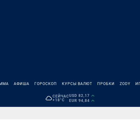
АММА
АФИША
ГОРОСКОП
КУРСЫ ВАЛЮТ
ПРОБКИ
ZODY
И
USD 82,17
СЕЙЧАС
+18°C
EUR 94,84