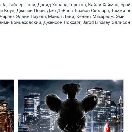
osta, Тайлер Пози, Дэвид Ховард Торнтон, Кайли Хайман, Брай
и Коув, Джесси Пози, Джо ДеРоса, Брайан Сколаро, Томми Бе
, Чарльз Эдвин Пауэлл, Майкл Ливи, Кеннет Махарадж, Эми
йми Войцеховский, Джейсон Локхарт, Jarod Lindsey, Эллисон