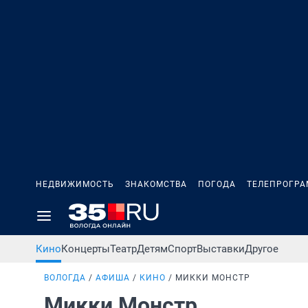
НЕДВИЖИМОСТЬ
ЗНАКОМСТВА
ПОГОДА
ТЕЛЕПРОГР
Кино
Концерты
Театр
Детям
Спорт
Выставки
Другое
ВОЛОГДА
АФИША
КИНО
МИККИ МОНСТР
Микки Монстр