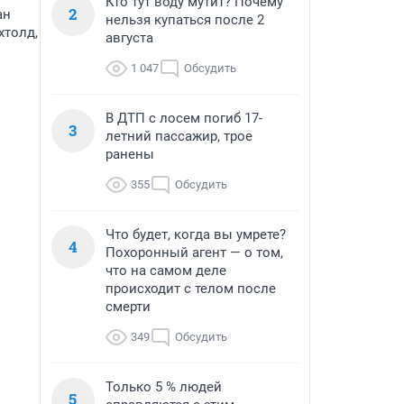
Кто тут воду мутит? Почему
2
ан
нельзя купаться после 2
хтолд,
августа
1 047
Обсудить
В ДТП с лосем погиб 17-
3
летний пассажир, трое
ранены
355
Обсудить
Что будет, когда вы умрете?
4
Похоронный агент — о том,
что на самом деле
происходит с телом после
смерти
349
Обсудить
Только 5 % людей
5