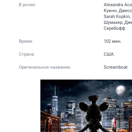
В ролях:
Alexandra Ac
Куинн, Джесс
Sarah Kopkin
Шумахер, Дже
Серебофф
Время:
102 мин.
Страна:
США
Оригинальное название:
Screamboat