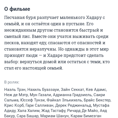
О фильме
Песчаная буря разлучает маленького Хадару с 
семьёй, и он остаётся один в пустыне. Его 
неожиданным другом становится быстрый и 
смелый лис. Вместе они учатся выживать среди 
песков, находят еду, спасаются от опасностей и 
становятся неразлучны. Но однажды в этот мир 
приходят люди — и Хадаре предстоит сделать 
выбор: вернуться домой или остаться с теми, кто 
стал его настоящей семьей.
В ролях:
Наэль Трэн, Нахиль Буаззауи, Зайн Секкат, Кев Адамс,
Неж де Мэтр, Мун Газали, Адрианна Градзиель, Саири
Сальма, Юссеф Тунзи, Файкал Элькихель, Брайс Бекстер,
Крис Корб, Гари Салливан, Дерек Реджинальд, Мустафа
Адиду, Хала Халим, Жад Тастафу, Ричард Де Майо, Аяд
Бакур, Сара Башар, Мариам Шанун, Карам Бимезган