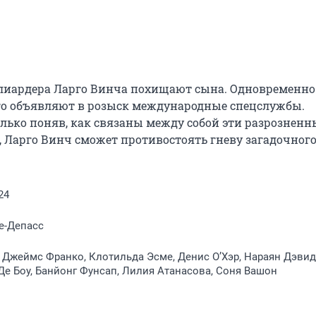
ллиардера Ларго Винча похищают сына. Одновременно 
го объявляют в розыск международные спецслужбы. 
ько поняв, как связаны между собой эти разрозненны
 Ларго Винч сможет противостоять гневу загадочного 
24
е-Депасс
 Джеймс Франко, Клотильда Эсме, Денис О’Хэр, Нараян Дэвид
 Де Боу, Банйонг Фунсап, Лилия Атанасова, Соня Вашон