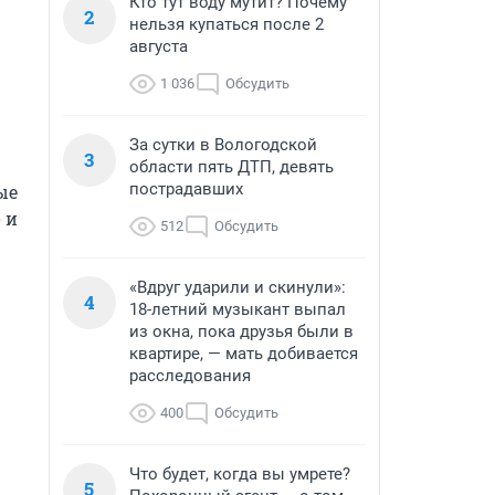
Кто тут воду мутит? Почему
2
нельзя купаться после 2
августа
1 036
Обсудить
За сутки в Вологодской
3
области пять ДТП, девять
пострадавших
е 
и 
512
Обсудить
«Вдруг ударили и скинули»:
4
18-летний музыкант выпал
из окна, пока друзья были в
квартире, — мать добивается
расследования
400
Обсудить
Что будет, когда вы умрете?
5