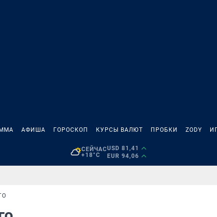
АММА
АФИША
ГОРОСКОП
КУРСЫ ВАЛЮТ
ПРОБКИ
ZODY
И
USD 81,41
СЕЙЧАС
+18°C
EUR 94,06
ГО
ого