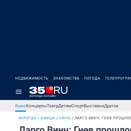
НЕДВИЖИМОСТЬ
ЗНАКОМСТВА
ПОГОДА
ТЕЛЕПРОГР
Кино
Концерты
Театр
Детям
Спорт
Выставки
Другое
ВОЛОГДА
АФИША
КИНО
ЛАРГО ВИНЧ: ГНЕВ ПРОШЛО
Ларго Винч: Гнев прошл