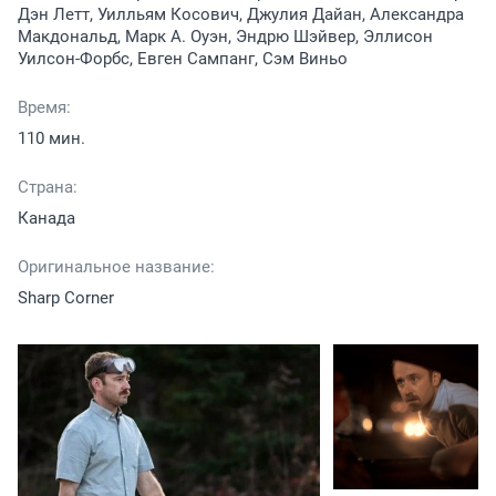
Дэн Летт, Уилльям Косович, Джулия Дайан, Александра
Макдональд, Марк А. Оуэн, Эндрю Шэйвер, Эллисон
Уилсон-Форбс, Евген Сампанг, Сэм Виньо
Время:
110 мин.
Страна:
Канада
Оригинальное название:
Sharp Corner