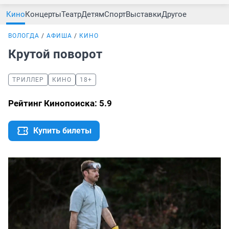
Кино
Концерты
Театр
Детям
Спорт
Выставки
Другое
ВОЛОГДА
АФИША
КИНО
Крутой поворот
ТРИЛЛЕР
КИНО
18+
Рейтинг Кинопоиска: 5.9
Купить билеты