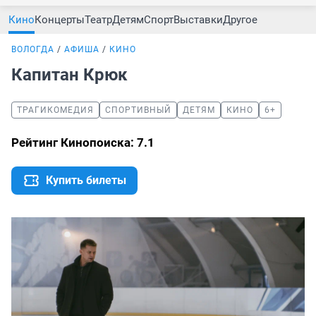
Кино
Концерты
Театр
Детям
Спорт
Выставки
Другое
ВОЛОГДА
АФИША
КИНО
Капитан Крюк
ТРАГИКОМЕДИЯ
СПОРТИВНЫЙ
ДЕТЯМ
КИНО
6+
Рейтинг Кинопоиска: 7.1
Купить билеты