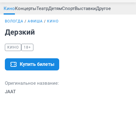
Кино
Концерты
Театр
Детям
Спорт
Выставки
Другое
ВОЛОГДА
АФИША
КИНО
Дерзкий
КИНО
18+
Купить билеты
Оригинальное название:
JAAT