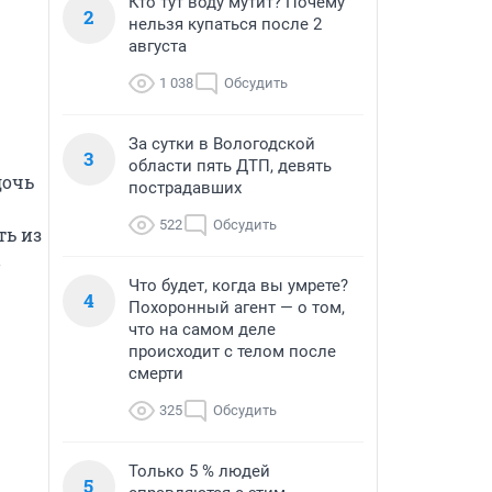
Кто тут воду мутит? Почему
2
нельзя купаться после 2
августа
1 038
Обсудить
За сутки в Вологодской
3
области пять ДТП, девять
очь 
пострадавших
522
Обсудить
ь из 
 
Что будет, когда вы умрете?
4
Похоронный агент — о том,
что на самом деле
происходит с телом после
смерти
325
Обсудить
Только 5 % людей
5