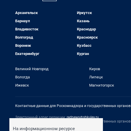
Архангельск
Иркутск
Барнаул
Казань
Владивосток
Краснодар
Волгоград
Красноярск
Воронеж
Кузбасс
Екатеринбург
Курган
Великий Новгород
Киров
Вологда
Липецк
Ижевск
Магнитогорск
Контактные данные для Роскомнадзора и государственных органов
Электронный адрес редакции:
rednews@shkulev.ru
Контактные данные для Роскомнадзора и государственных органов
На информационном ресурсе
Техподдержка:
help@shkulev.ru