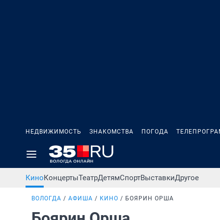
НЕДВИЖИМОСТЬ
ЗНАКОМСТВА
ПОГОДА
ТЕЛЕПРОГР
Кино
Концерты
Театр
Детям
Спорт
Выставки
Другое
ВОЛОГДА
АФИША
КИНО
БОЯРИН ОРША
Боярин Орша