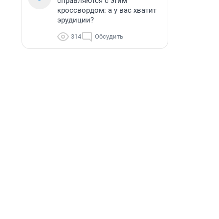
справляются с этим
кроссвордом: а у вас хватит
эрудиции?
314
Обсудить