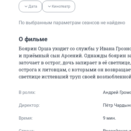
Дата
Кинотеатр
По выбранным параметрам сеансов не найдено
О фильме
Боярин Орша уходит со службы у Ивана Грозног
и приёмный сын Арсений. Однажды боярин зас
заточает в острог, дочь запирает в её светлиц
острога к литовцам, с которыми он возвращает
светлице истлевший труп своей возлюбленной
В ролях:
Андрей Громо
Директор:
Пётр Чардын
Время:
9 мин.
Страна:
Российская 